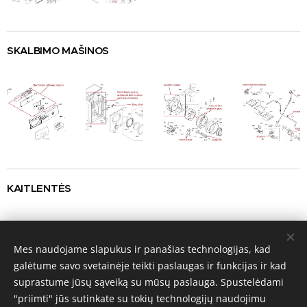
SKALBIMO
MAŠINOS
KAITLENTĖS
Mes naudojame slapukus ir panašias technologijas, kad
galėtume savo svetainėje teikti paslaugas ir funkcijas ir kad
suprastume jūsų sąveiką su mūsų paslauga. Spustelėdami
"priimti" jūs sutinkate su tokių technologijų naudojimu